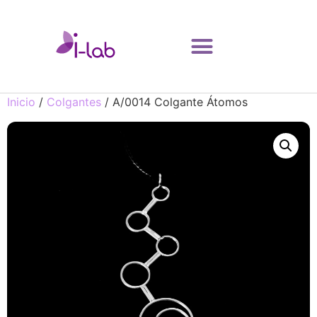
Inicio
/
Colgantes
/ A/0014 Colgante Átomos