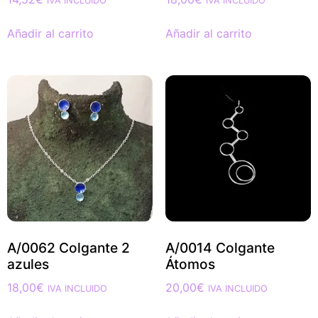
IVA INCLUIDO
IVA INCLUIDO
Añadir al carrito
Añadir al carrito
A/0062 Colgante 2
A/0014 Colgante
azules
Átomos
18,00
€
20,00
€
IVA INCLUIDO
IVA INCLUIDO