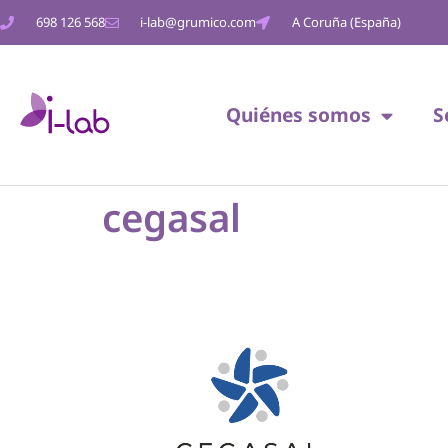
698 126 568
i-lab@grumico.com
A Coruña (España)
Quiénes somos
S
cegasal