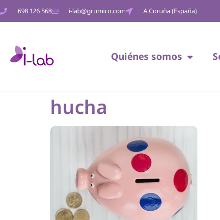
698 126 568
i-lab@grumico.com
A Coruña (España)
Quiénes somos
S
hucha