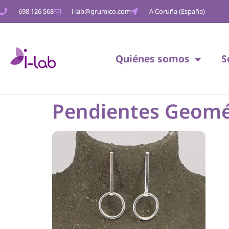
698 126 568
i-lab@grumico.com
A Coruña (España)
Quiénes somos
S
Pendientes Geomét