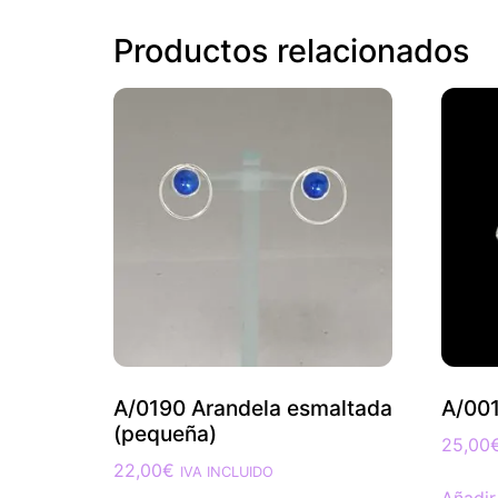
Productos relacionados
A/0190 Arandela esmaltada
A/001
(pequeña)
25,00
22,00
€
IVA INCLUIDO