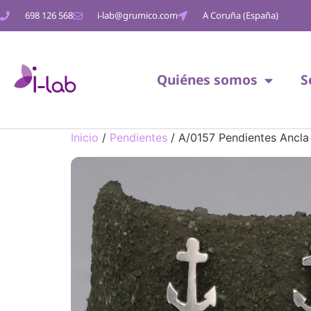
698 126 568
i-lab@grumico.com
A Coruña (España)
Quiénes somos
S
Inicio
/
Pendientes
/ A/0157 Pendientes Ancla