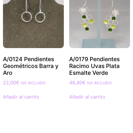
A/0124 Pendientes
A/0179 Pendientes
Geométricos Barra y
Racimo Uvas Plata
Aro
Esmalte Verde
22,00
€
48,40
€
IVA INCLUIDO
IVA INCLUIDO
Añadir al carrito
Añadir al carrito