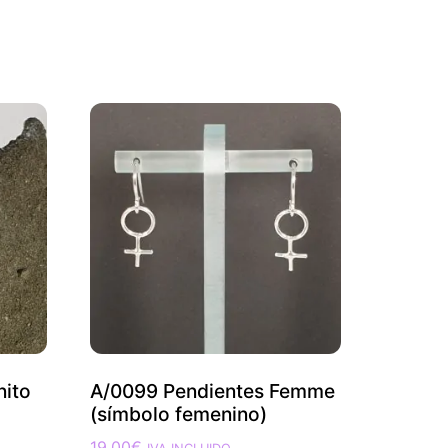
nito
A/0099 Pendientes Femme
(símbolo femenino)
19,00
€