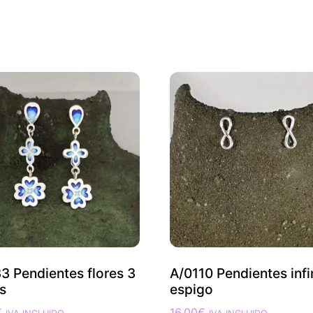
3 Pendientes flores 3
A/0110 Pendientes infi
s
espigo
€
16,00
€