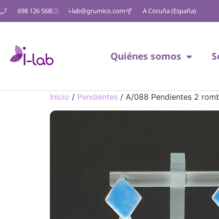
698 126 568
i-lab@grumico.com
A Coruña (España)
Quiénes somos
S
Inicio
/
Pendientes
/ A/088 Pendientes 2 rom