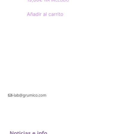
IVA INCLUIDO
Añadir al carrito
i-lab@grumico.com
Noticias e info