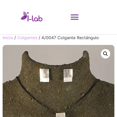
Inicio
/
Colgantes
/ A/0047 Colgante Rectángulo