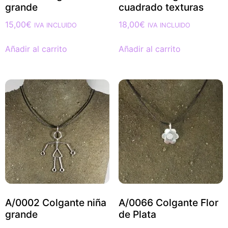
grande
cuadrado texturas
15,00
€
18,00
€
IVA INCLUIDO
IVA INCLUIDO
Añadir al carrito
Añadir al carrito
A/0002 Colgante niña
A/0066 Colgante Flor
grande
de Plata