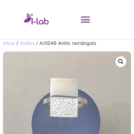
Inicio
/
Anillos
/ A/0049 Anillo rectángulo