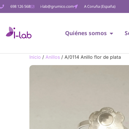
698 126 568
i-lab@grumico.com
A Coruña (España)
Quiénes somos
S
Inicio
/
Anillos
/ A/0114 Anillo flor de plata