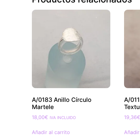
A/0183 Anillo Círculo
A/011
Martele
Textu
18,00
€
19,36
IVA INCLUIDO
Añadir al carrito
Añadir 