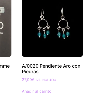
emme
A/0020 Pendiente Aro con
Piedras
27,00
€
IVA INCLUIDO
Añadir al carrito