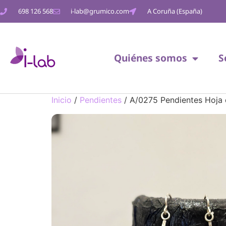
698 126 568
i-lab@grumico.com
A Coruña (España)
Quiénes somos
S
Inicio
/
Pendientes
/ A/0275 Pendientes Hoja 