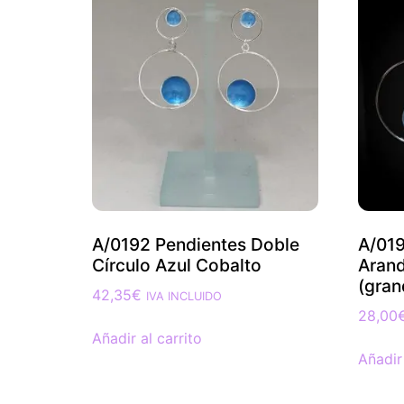
A/0192 Pendientes Doble
A/019
Círculo Azul Cobalto
Arand
(gran
42,35
€
IVA INCLUIDO
28,00
Añadir al carrito
Añadir 