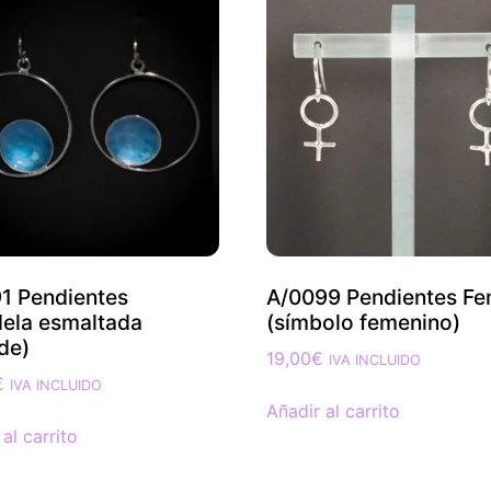
1 Pendientes
A/0099 Pendientes F
ela esmaltada
(símbolo femenino)
de)
19,00
€
IVA INCLUIDO
€
IVA INCLUIDO
Añadir al carrito
al carrito